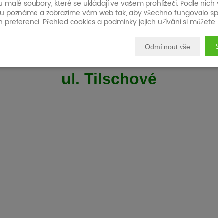
u malé soubory, které se ukládají ve vašem prohlížeči. Podle nich
rodinného domu, Ostrava - Ma
 poznáme a zobrazíme vám web tak, aby všechno fungovalo sp
h preferencí. Přehled cookies a podmínky jejich užívání si můžete 
Odmítnout vše
ul. Tilschové