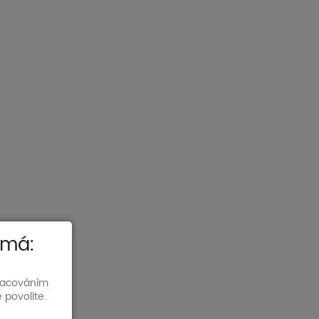
 má:
pracováním
 povolíte.