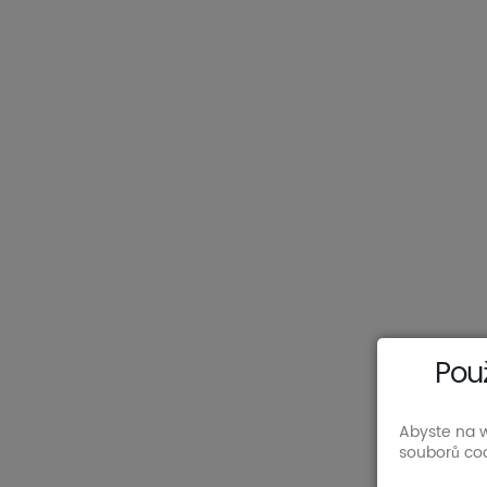
Pou
Abyste na w
souborů coo