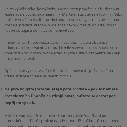
To lze vyřešit několika způsoby. Nemovitost prodáte, ale budete v ní
ještě nadále bydlet jako nájemník. Majitelem už bude někdo jiný. Nebo
můžete novému majiteli poskytnout slevu z ceny a smluvně sjednáte
pozdější předání. Předání bude až za několik měsíců od zrealizování
koupě po zápisu do katastru nemovitostí.
Případně navrhnete nestandardní rezervaci na delší období, s
odpovídající rezervační zálohou. Jakmile rezervujete i vy, spustí se u
obou stran dokončení prodeje tak, abyste získali včas peníze na koupi
nové nemovitosti.
Opět ale vše vychází z vašich finančních možností, požadavků na
druhé straně a situace na realitním trhu.
Nejprve koupíte (rezervujete) a poté prodáte – pokud nemáte
dost vlastních finančních zdrojů navíc, můžete se dostat pod
nepříjemný tlak.
Může se vám stát, že nemovitost zarezervujete (například po
obrovském nadšení z prohlídky), ale k úhradě celé kupní ceny budete
potřebovat finance z prodeje své nemovitosti, pak vás začne tlačit čas.