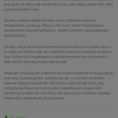
Kupujícího je třeba najít extrémně rychle, což s sebou může nést riziko
v podobě snížení ceny.
Zkušený realitní makléř umí tuto situaci částečně korigovat
zkušenostmi a postupy. Přesto s ním svou "vášeň" konzultujte v
dostatečném časovém předstihu. Ideálně před tím, než podepíšete
dokumentaci.
Prodej s navazující koupí nemovitosti bývá ošidný a komplikovaný, o
to spíše pro někoho, kdo se s realitními obchody nesetkává na denní
bázi. Vyřizování a vyjednávání vyžaduje mnohem více zkušeností a
úsilí, než jen klasický prodej nebo koupě.
Nejde jen o načasování a efektivní provázání realitních kroků (podpisy,
smlouvy, úschova peněz, uvolnění aj.), ale i o oslovení vhodného
zájemce nebo prodávajícího. Od začátku, více než kdy jindy, jsou
nezbytné špičkové obchodní, právní, vyjednávací a organizační
schopnosti a odolnost vůči stresu. Na takový typ transakce najměte
odborníka s adekvátními zkušenostmi.
Autor