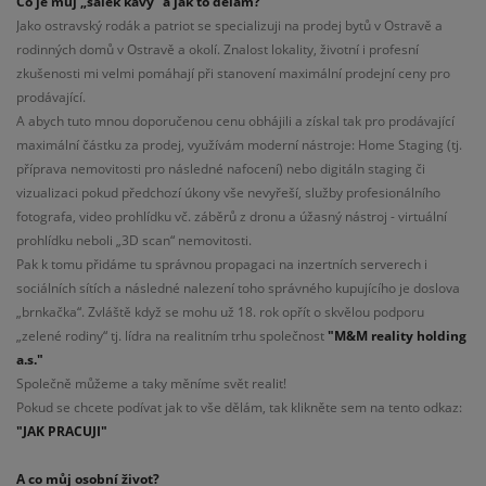
Co je můj „šálek kávy“ a jak to dělám?
Jako ostravský rodák a patriot se specializuji na prodej bytů v Ostravě a
rodinných domů v Ostravě a okolí. Znalost lokality, životní i profesní
zkušenosti mi velmi pomáhají při stanovení maximální prodejní ceny pro
prodávající.
A abych tuto mnou doporučenou cenu obhájili a získal tak pro prodávající
maximální částku za prodej, využívám moderní nástroje: Home Staging (tj.
příprava nemovitosti pro následné nafocení) nebo digitáln staging či
vizualizaci pokud předchozí úkony vše nevyřeší, služby profesionálního
fotografa, video prohlídku vč. záběrů z dronu a úžasný nástroj - virtuální
prohlídku neboli „3D scan“ nemovitosti.
Pak k tomu přidáme tu správnou propagaci na inzertních serverech i
sociálních sítích a následné nalezení toho správného kupujícího je doslova
„brnkačka“. Zvláště když se mohu už 18. rok opřít o skvělou podporu
„zelené rodiny“ tj. lídra na realitním trhu společnost
"M&M reality holding
a.s."
Společně můžeme a taky měníme svět realit!
Pokud se chcete podívat jak to vše dělám, tak klikněte sem na tento odkaz:
"JAK PRACUJI"
A co můj osobní život?