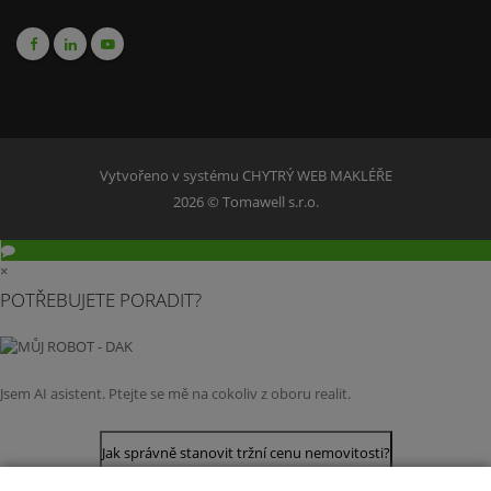
Vytvořeno v systému
CHYTRÝ WEB MAKLÉŘE
2026 © Tomawell s.r.o.
×
POTŘEBUJETE PORADIT?
Jsem AI asistent. Ptejte se mě na cokoliv z oboru realit.
Jak správně stanovit tržní cenu nemovitosti?