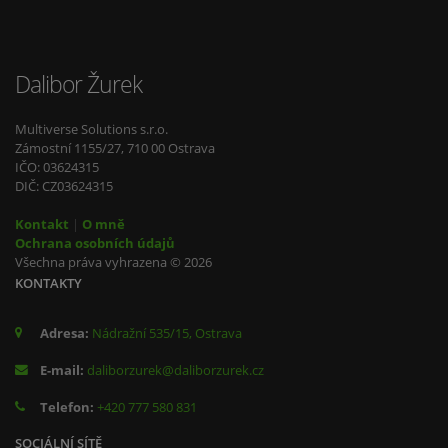
Dalibor Žurek
Multiverse Solutions s.r.o.
Zámostní 1155/27, 710 00 Ostrava
IČO: 03624315
DIČ: CZ03624315
Kontakt
|
O mně
Ochrana osobních údajů
Všechna práva vyhrazena © 2026
KONTAKTY
Adresa:
Nádražní 535/15, Ostrava
E-mail:
daliborzurek@daliborzurek.cz
Telefon:
+420 777 580 831
SOCIÁLNÍ SÍTĚ