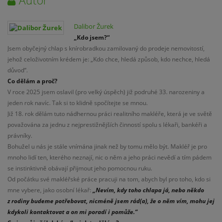
Dalibor Žurek
„Kdo jsem?“
Jsem obyčejný chlap s knírobradkou zamilovaný do prodeje nemovitostí,
jehož celoživotním krédem je: „Kdo chce, hledá způsob, kdo nechce, hledá
důvod“.
Co dělám a proč?
V roce 2025 jsem oslavil (pro velký úspěch) již podruhé 33. narozeniny a
jeden rok navíc. Tak si to klidně spočítejte se mnou.
Již 18. rok dělám tuto nádhernou práci realitního makléře, která je ve světě
považována za jednu z nejprestižnějších činností spolu s lékaři, bankéři a
právníky.
Bohužel u nás je stále vnímána jinak než by tomu mělo být. Makléř je pro
mnoho lidí ten, kterého neznají, nic o něm a jeho práci nevědí a tím pádem
se instinktivně obávají přijmout jeho pomocnou ruku.
Od počátku své makléřské práce pracuji na tom, abych byl pro toho, kdo si
mne vybere, jako osobní lékař:
„Nevím, kdy toho chlapa já, nebo někdo
z rodiny budeme potřebovat, nicméně jsem rád(a), že o něm vím, mohu jej
kdykoli kontaktovat a on mi poradí i pomůže.“