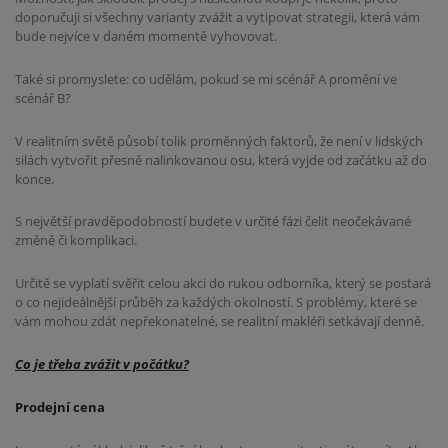
doporučuji si všechny varianty zvážit a vytipovat strategii, která vám
bude nejvíce v daném momentě vyhovovat.
Také si promyslete: co udělám, pokud se mi scénář A promění ve
scénář B?
V realitním světě působí tolik proměnných faktorů, že není v lidských
silách vytvořit přesně nalinkovanou osu, která vyjde od začátku až do
konce.
S největší pravděpodobností budete v určité fázi čelit neočekávané
změně či komplikaci.
Určitě se vyplatí svěřit celou akci do rukou odborníka, který se postará
o co nejideálnější průběh za každých okolností. S problémy, které se
vám mohou zdát nepřekonatelné, se realitní makléři setkávají denně.
Co je třeba zvážit v počátku?
Prodejní cena