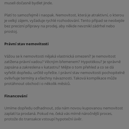
museli dočasně bydlet jinde.
Platí to samozřejmě i naopak. Nemovitost, která je atraktivní, o kterou
je velký zájem, vyžaduje rychlé rozhodování. Tento případ se neobejde
bez precizní přípravy na prodej, aby někde nevznikl zádrhel nebo
prostoj.
Právní stav nemovitosti
Vážou se k nemovitosti nějaká vlastnická omezení? Je nemovitost
zatížena právní vadou? Věcným břemenem? Hypotékou? Je správně
zapsána a zakreslena v katastru? Mějte o tom přehled a co se dá
vyřešit dopředu, určitě vyřešte. I právní stav nemovitosti pochopitelně
ovlivňuje termíny a všechny návaznosti. Taková komplikace může
protáhnout obchod i o několik měsíců.
Financování
Umíme dopředu odhadnout, zda nám novou kupovanou nemovitost
zaplatí ta prodaná. Pokud ne, čeká vás mírně náročnější proces,
protože do transakce vstoupí hypoteční úvěr.