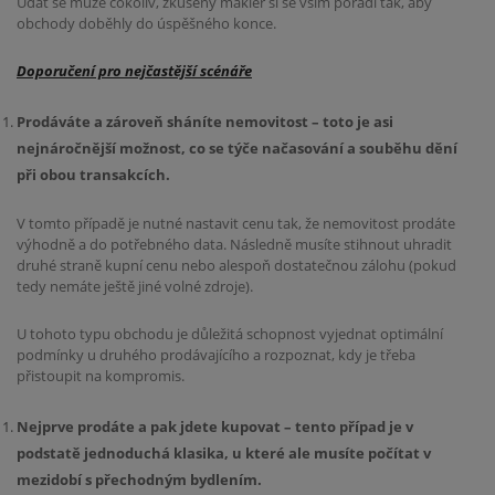
Udát se může cokoliv, zkušený makléř si se vším poradí tak, aby
obchody doběhly do úspěšného konce.
Doporučení pro nejčastější scénáře
Prodáváte a zároveň sháníte nemovitost – toto je asi
nejnáročnější možnost, co se týče načasování a souběhu dění
při obou transakcích.
V tomto případě je nutné nastavit cenu tak, že nemovitost prodáte
výhodně a do potřebného data. Následně musíte stihnout uhradit
druhé straně kupní cenu nebo alespoň dostatečnou zálohu (pokud
tedy nemáte ještě jiné volné zdroje).
U tohoto typu obchodu je důležitá schopnost vyjednat optimální
podmínky u druhého prodávajícího a rozpoznat, kdy je třeba
přistoupit na kompromis.
Nejprve prodáte a pak jdete kupovat – tento případ je v
podstatě jednoduchá klasika, u které ale musíte počítat v
mezidobí s přechodným bydlením.