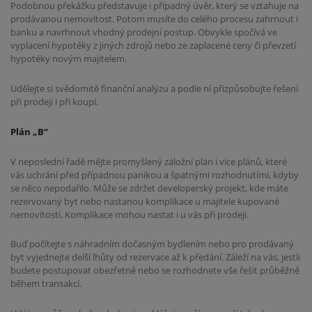
Podobnou překážku představuje i případný úvěr, který se vztahuje na
prodávanou nemovitost. Potom musíte do celého procesu zahrnout i
banku a navrhnout vhodný prodejní postup. Obvykle spočívá ve
vyplacení hypotéky z jiných zdrojů nebo ze zaplacené ceny či převzetí
hypotéky novým majitelem.
Udělejte si svědomitě finanční analýzu a podle ní přizpůsobujte řešení
při prodeji i při koupi.
Plán „B“
V neposlední řadě mějte promyšlený záložní plán i více plánů, které
vás uchrání před případnou panikou a špatnými rozhodnutími, kdyby
se něco nepodařilo. Může se zdržet developerský projekt, kde máte
rezervovaný byt nebo nastanou komplikace u majitele kupované
nemovitosti. Komplikace mohou nastat i u vás při prodeji.
Buď počítejte s náhradním dočasným bydlením nebo pro prodávaný
byt vyjednejte delší lhůty od rezervace až k předání. Záleží na vás, jestli
budete postupovat obezřetně nebo se rozhodnete vše řešit průběžně
během transakcí.