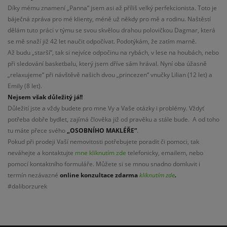
Díky mému znamení „Panna“ jsem asi až příliš velký perfekcionista. Toto je
báječná zpráva pro mé klienty, méně už někdy pro mě a rodinu. Naštěstí
dělám tuto práci v týmu se svou skvělou drahou polovičkou Dagmar, která
se mě snaží již 42 let naučit odpočívat. Podotýkám, že zatím marně.
Až budu „starší“, tak si nejvíce odpočinu na rybách, v lese na houbách, nebo
při sledování basketbalu, který jsem dříve sám hrával. Nyní oba úžasně
„relaxujeme“ při návštěvě našich dvou „princezen“ vnučky Lilian (12 let) a
Emily (8 let).
Nejsem však důležitý já!!
Důležití jste a vždy budete pro mne Vy a Vaše otázky i problémy. Vždyť
potřeba dobře bydlet, zajímá člověka již od pravěku a stále bude. A od toho
tu máte přece svého
„OSOBNÍHO MAKLÉŘE“
.
Pokud při prodeji Vaší nemovitosti potřebujete poradit či pomoci, tak
neváhejte a kontaktujte
mne kliknutím zde
telefonicky, emailem, nebo
pomocí kontaktního formuláře. Můžete si se mnou snadno domluvit i
termín nezávazné
online konzultace
zdarma
kliknutím zde
.
#daliborzurek