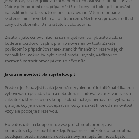
Je naprostý základ, jelikož tržní hodnotu nemovitosti znát musíte. Ale
žádné přimhouření oka, případně střílení ceny od boku při surfování
na realitních portálech, to nepřichází v úvahu. V tomto případě
skutečně musíte vědět, reálnou tržní cenu. Nechte si zpracovat odhad
ceny od odborníka. U mě je tato služba zdarma.
Zjistíte, v jaké cenové hladině se s majetkem pohybujete a zda si
budete moci dovolit splnit přání o nové nemovitosti. Získáte
povědomí o případných (ne)existencích finančních rezerv a jejich
odchylkách. Pokud by bylo nutné prodej urychlit, většinou to
znamená nastavit prodejní cenu o něco níže.
Jakou nemovitost plánujete koupit
Předem je třeba zjistit, jaká je ve vámi vyhlédnuté lokalitě nabídka, zda
vyhoví vašim požadavkům a nebude vás limitovat v zařizování všech
záležitostí, které souvisí s koupí. Pokud máte již nemovitost vybranou,
zjišťujte, kdy je možné podepsat smlouvy a získat klíče od nemovitosti.
Vždy ale počítejte s rezervou.
Hůře dosažitelná koupě může vše protáhnout, prodej vaší
nemovitosti by se spustil později. Případně se můžete dohodnout na
pozdějším předání vaší nemovitosti novým majitelům nebo byste