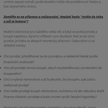
umíme sepsat scénář, podle kterého může vše proběhnout hladce a
bez zbytečného stresu.
Zaměřte se na přípravu a načasování. Neplatí heslo “rychle do toho
a půl je hotovo”!
Realitní obchod je pro každého velká věc a když se potká prodej a
koupě najednou, bývá to oříškem i pro zkušené. Než se do toho
pustíte, je třeba se alespoň teoreticky připravit. Odpovězte si na
důležité otázky:
Chci prodat, přestěhovat se do pronájmu a následně hledat podle
finančních možností?
Chci při prodeji rovnou koupit, abych se přestěhoval z prodaného do
koupeného?
Chci si vybrat nemovitost a až bude jisté, že ji koupím, pak začnu
realizovat prodej?
Chci vedle prodeje koupit nemovitost, na kterou mi ale nebudou stačit
finance získané z prodeje a budu muset využít čerpání hypotéky?
Možností, jak skloubit prodej s následnou koupí je několik, proto