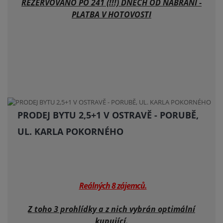
REZERVOVÁNO PO 241 (!!!) DNECH OD NABRÁNÍ -
PLATBA V HOTOVOSTI
PRODEJ BYTU 2,5+1 V OSTRAVĚ - PORUBĚ,
UL. KARLA POKORNÉHO
Reálných 8 zájemců.
Z toho 3 prohlídky a z nich vybrán optimální
kupující.