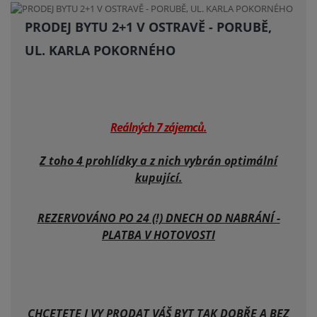
PRODEJ BYTU 2+1 V OSTRAVĚ - PORUBĚ,
UL. KARLA POKORNÉHO
Reálných 7 zájemců.
Z toho 4 prohlídky a z nich vybrán optimální
kupující.
REZERVOVÁNO PO 24 (!) DNECH OD NABRÁNÍ -
PLATBA V HOTOVOSTI
CHCETETE I VY PRODAT VÁŠ BYT TAK DOBŘE A BEZ