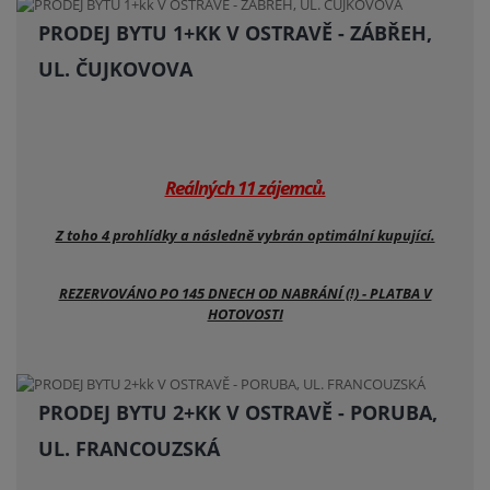
PRODEJ BYTU 1+KK V OSTRAVĚ - ZÁBŘEH,
UL. ČUJKOVOVA
Reálných 11 zájemců.
Z toho 4 prohlídky a následně vybrán optimální kupující.
REZERVOVÁNO PO 145 DNECH OD NABRÁNÍ (!) - PLATBA V
HOTOVOSTI
PRODEJ BYTU 2+KK V OSTRAVĚ - PORUBA,
UL. FRANCOUZSKÁ