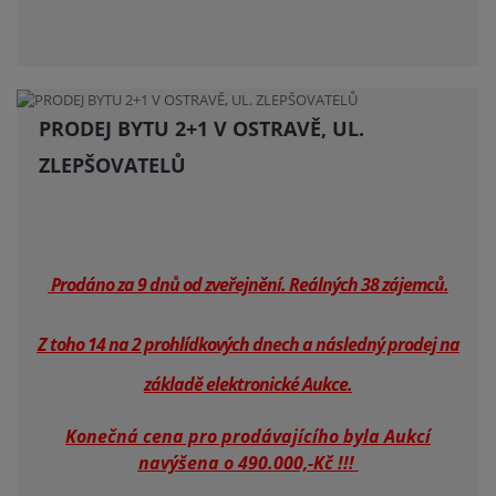
PRODEJ BYTU 2+1 V OSTRAVĚ, UL.
ZLEPŠOVATELŮ
Prodáno za 9 dnů od zveřejnění. Reálných 38 zájemců.
Z toho 14 na 2 prohlídkových dnech a následný prodej na
základě elektronické Aukce.
Konečná cena pro prodávajícího byla Aukcí
navýšena o 490.000,-Kč !!!