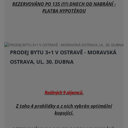
REZERVOVÁNO PO 135 (!!!) DNECH OD NABRÁNÍ -
PLATBA HYPOTÉKOU
PRODEJ BYTU 3+1 V OSTRAVĚ - MORAVSKÁ
OSTRAVA, UL. 30. DUBNA
Reálných 9 zájemců.
Z toho 4 prohlídky a z nich vybrán optimální
kupující.