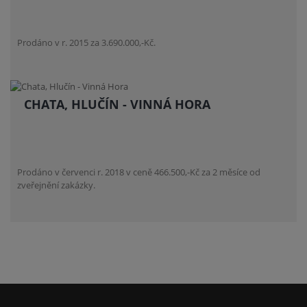
Prodáno v r. 2015 za 3.690.000,-Kč.
CHATA, HLUČÍN - VINNÁ HORA
Prodáno v červenci r. 2018 v ceně 466.500,-Kč za 2 měsíce od
zveřejnění zakázky.