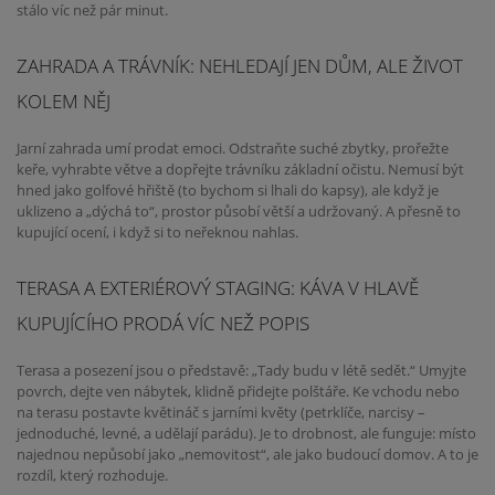
stálo víc než pár minut.
ZAHRADA A TRÁVNÍK: NEHLEDAJÍ JEN DŮM, ALE ŽIVOT
KOLEM NĚJ
Jarní zahrada umí prodat emoci. Odstraňte suché zbytky, prořežte
keře, vyhrabte větve a dopřejte trávníku základní očistu. Nemusí být
hned jako golfové hřiště (to bychom si lhali do kapsy), ale když je
uklizeno a „dýchá to“, prostor působí větší a udržovaný. A přesně to
kupující ocení, i když si to neřeknou nahlas.
TERASA A EXTERIÉROVÝ STAGING: KÁVA V HLAVĚ
KUPUJÍCÍHO PRODÁ VÍC NEŽ POPIS
Terasa a posezení jsou o představě: „Tady budu v létě sedět.“ Umyjte
povrch, dejte ven nábytek, klidně přidejte polštáře. Ke vchodu nebo
na terasu postavte květináč s jarními květy (petrklíče, narcisy –
jednoduché, levné, a udělají parádu). Je to drobnost, ale funguje: místo
najednou nepůsobí jako „nemovitost“, ale jako budoucí domov. A to je
rozdíl, který rozhoduje.