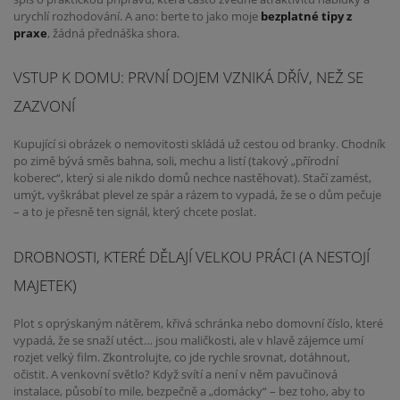
urychlí rozhodování. A ano: berte to jako moje
bezplatné tipy z
praxe
, žádná přednáška shora.
VSTUP K DOMU: PRVNÍ DOJEM VZNIKÁ DŘÍV, NEŽ SE
ZAZVONÍ
Kupující si obrázek o nemovitosti skládá už cestou od branky. Chodník
po zimě bývá směs bahna, soli, mechu a listí (takový „přírodní
koberec“, který si ale nikdo domů nechce nastěhovat). Stačí zamést,
umýt, vyškrábat plevel ze spár a rázem to vypadá, že se o dům pečuje
– a to je přesně ten signál, který chcete poslat.
DROBNOSTI, KTERÉ DĚLAJÍ VELKOU PRÁCI (A NESTOJÍ
MAJETEK)
Plot s oprýskaným nátěrem, křivá schránka nebo domovní číslo, které
vypadá, že se snaží utéct… jsou maličkosti, ale v hlavě zájemce umí
rozjet velký film. Zkontrolujte, co jde rychle srovnat, dotáhnout,
očistit. A venkovní světlo? Když svítí a není v něm pavučinová
instalace, působí to mile, bezpečně a „domácky“ – bez toho, aby to