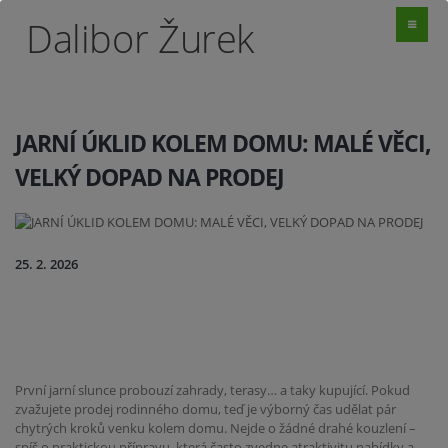
Dalibor Žurek
JARNÍ ÚKLID KOLEM DOMU: MALÉ VĚCI,
VELKÝ DOPAD NA PRODEJ
25. 2. 2026
První jarní slunce probouzí zahrady, terasy… a taky kupující. Pokud
zvažujete prodej rodinného domu, teď je výborný čas udělat pár
chytrých kroků venku kolem domu. Nejde o žádné drahé kouzlení –
spíš o praktickou přípravu, která často zvedne atraktivitu nabídky a