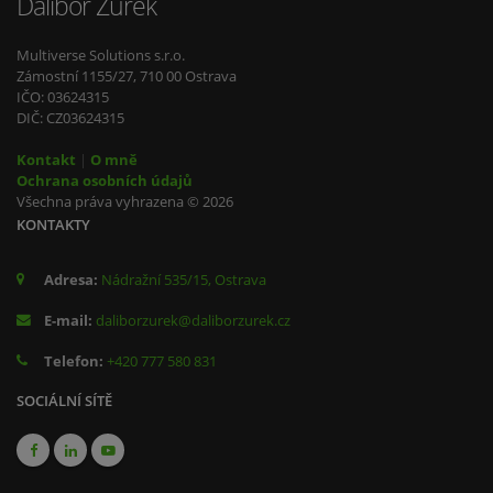
Dalibor Žurek
Multiverse Solutions s.r.o.
Zámostní 1155/27, 710 00 Ostrava
IČO: 03624315
DIČ: CZ03624315
Kontakt
|
O mně
Ochrana osobních údajů
Všechna práva vyhrazena © 2026
KONTAKTY
Adresa:
Nádražní 535/15, Ostrava
E-mail:
daliborzurek@daliborzurek.cz
Telefon:
+420 777 580 831
SOCIÁLNÍ SÍTĚ