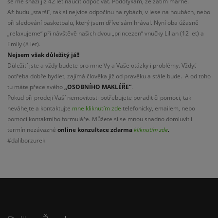
se mě snaží již 42 let naučit odpočívat. Podotýkám, že zatím marně.
Až budu „starší“, tak si nejvíce odpočinu na rybách, v lese na houbách, nebo
při sledování basketbalu, který jsem dříve sám hrával. Nyní oba úžasně
„relaxujeme“ při návštěvě našich dvou „princezen“ vnučky Lilian (12 let) a
Emily (8 let).
Nejsem však důležitý já!!
Důležití jste a vždy budete pro mne Vy a Vaše otázky i problémy. Vždyť
potřeba dobře bydlet, zajímá člověka již od pravěku a stále bude. A od toho
tu máte přece svého
„OSOBNÍHO MAKLÉŘE“
.
Pokud při prodeji Vaší nemovitosti potřebujete poradit či pomoci, tak
neváhejte a kontaktujte
mne kliknutím zde
telefonicky, emailem, nebo
pomocí kontaktního formuláře. Můžete si se mnou snadno domluvit i
termín nezávazné
online konzultace
zdarma
kliknutím zde
.
#daliborzurek