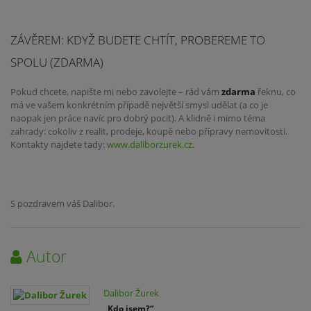
ZÁVĚREM: KDYŽ BUDETE CHTÍT, PROBEREME TO
SPOLU (ZDARMA)
Pokud chcete, napište mi nebo zavolejte – rád vám
zdarma
řeknu, co
má ve vašem konkrétním případě největší smysl udělat (a co je
naopak jen práce navíc pro dobrý pocit). A klidně i mimo téma
zahrady: cokoliv z realit, prodeje, koupě nebo přípravy nemovitosti.
Kontakty najdete tady:
www.daliborzurek.cz
.
S pozdravem váš Dalibor.
Autor
Dalibor Žurek
„Kdo jsem?“