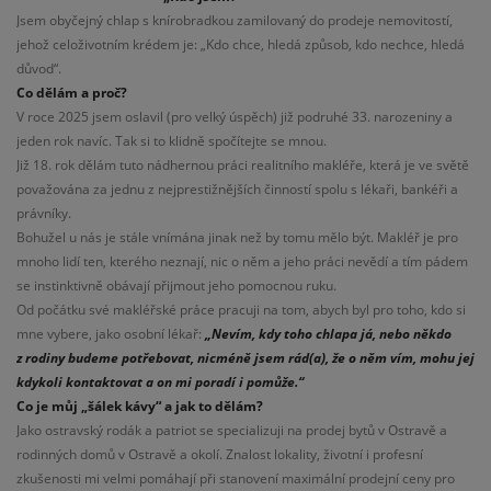
Jsem obyčejný chlap s knírobradkou zamilovaný do prodeje nemovitostí,
jehož celoživotním krédem je: „Kdo chce, hledá způsob, kdo nechce, hledá
důvod“.
Co dělám a proč?
V roce 2025 jsem oslavil (pro velký úspěch) již podruhé 33. narozeniny a
jeden rok navíc. Tak si to klidně spočítejte se mnou.
Již 18. rok dělám tuto nádhernou práci realitního makléře, která je ve světě
považována za jednu z nejprestižnějších činností spolu s lékaři, bankéři a
právníky.
Bohužel u nás je stále vnímána jinak než by tomu mělo být. Makléř je pro
mnoho lidí ten, kterého neznají, nic o něm a jeho práci nevědí a tím pádem
se instinktivně obávají přijmout jeho pomocnou ruku.
Od počátku své makléřské práce pracuji na tom, abych byl pro toho, kdo si
mne vybere, jako osobní lékař:
„Nevím, kdy toho chlapa já, nebo někdo
z rodiny budeme potřebovat, nicméně jsem rád(a), že o něm vím, mohu jej
kdykoli kontaktovat a on mi poradí i pomůže.“
Co je můj „šálek kávy“ a jak to dělám?
Jako ostravský rodák a patriot se specializuji na prodej bytů v Ostravě a
rodinných domů v Ostravě a okolí. Znalost lokality, životní i profesní
zkušenosti mi velmi pomáhají při stanovení maximální prodejní ceny pro