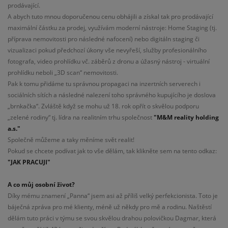
prodávající.
A abych tuto mnou doporučenou cenu obhájili a získal tak pro prodávající
maximální částku za prodej, využívám moderní nástroje: Home Staging (tj.
příprava nemovitosti pro následné nafocení) nebo digitáln staging či
vizualizaci pokud předchozí úkony vše nevyřeší, služby profesionálního
fotografa, video prohlídku vč. záběrů z dronu a úžasný nástroj - virtuální
prohlídku neboli „3D scan“ nemovitosti.
Pak k tomu přidáme tu správnou propagaci na inzertních serverech i
sociálních sítích a následné nalezení toho správného kupujícího je doslova
„brnkačka“. Zvláště když se mohu už 18. rok opřít o skvělou podporu
„zelené rodiny“ tj. lídra na realitním trhu společnost
"M&M reality holding
a.s."
Společně můžeme a taky měníme svět realit!
Pokud se chcete podívat jak to vše dělám, tak klikněte sem na tento odkaz:
"JAK PRACUJI"
A co můj osobní život?
Díky mému znamení „Panna“ jsem asi až příliš velký perfekcionista. Toto je
báječná zpráva pro mé klienty, méně už někdy pro mě a rodinu. Naštěstí
dělám tuto práci v týmu se svou skvělou drahou polovičkou Dagmar, která