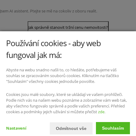
Jsem AI asistent. Ptejte se mě na cokoliv z oboru realit.
Jak správně stanovit tržní cenu nemovitosti?
Používání cookies - aby web
Jak připravit nemovitost na prodej?
fungoval jak má:
Jaké další kroky podniknout po přípravě nemovitosti k prodeji?
Abyste na webu snadno našli to, co hledáte, potřebujeme váš
souhlas se zpracováním souborů cookies. Kliknutím na tlačítko
"Souhlasím" všechny cookies jednoduše povolíte.
Stačí mi jen fotografie mé nemovitosti, abych ji prodal za nejvyšší cenu?
Cookies jsou malé soubory, které se ukládají ve vašem prohlížeči.
Podle nich vás na našem webu poznáme a zobrazíme vám web tak,
aby všechno fungovalo správně a podle vašich preferencí. Přehled
cookies a podmínky jejich užívání si můžete přečíst
zde
.
Nastavení
Souhlasím
Odmítnout vše