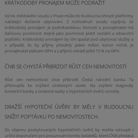
KRÁTKODOBÝ PRONÁJEM MŮŽE PODRAŽIT
Výrok městského soudu v Praze může do budoucna ohrozit platformy
nabízející dočasné ubytování. Z rozhodnutí soudu vyplývá, že
krátkodobý pronájem je podnikatelskou činností a pronajímatel má
daňovou povinnost stejně jako povinnost platit sociální a zdravotní
pojištění. Krátkodobý pronájem by tím spadal pod ubytovací služby a
v případě, že by příjmy přesáhly jeden milion korun ročně, je
pronajímatel plátcem DPH a z příjmů odvádí ještě 15 % na DPH.
ČNB SE CHYSTÁ PŘIBRZDIT RŮST CEN NEMOVITOSTÍ
Růst cen nemovitostí chce přibrzdit Česká národní banka. Ta
přistoupila ke zvýšení úrokových sazeb. Na zvýšení reagovaly
komerční banky a úrokové sazby u hypotečních úvěrů vzrostly.
DRAŽŠÍ HYPOTEČNÍ ÚVĚRY BY MĚLY V BUDOUCNU
SNÍŽIT POPTÁVKU PO NEMOVITOSTECH.
Do objemu poskytovaných hypotečních úvěrů by mohla vstoupit i
určitá doporučení pro posuzování bonity žadatelů, které ČNB předává