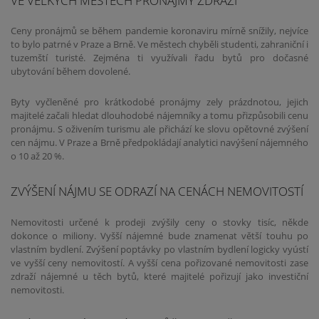
Ceny pronájmů se během pandemie koronaviru mírně snížily, nejvíce
to bylo patrné v Praze a Brně. Ve městech chyběli studenti, zahraniční i
tuzemští turisté. Zejména ti využívali řadu bytů pro dočasné
ubytování během dovolené.
Byty vyčleněné pro krátkodobé pronájmy zely prázdnotou, jejich
majitelé začali hledat dlouhodobé nájemníky a tomu přizpůsobili cenu
pronájmu. S oživením turismu ale přichází ke slovu opětovné zvýšení
cen nájmu. V Praze a Brně předpokládají analytici navýšení nájemného
o 10 až 20 %.
ZVÝŠENÍ NÁJMU SE ODRAZÍ NA CENÁCH NEMOVITOSTÍ
Nemovitosti určené k prodeji zvýšily ceny o stovky tisíc, někde
dokonce o miliony. Vyšší nájemné bude znamenat větší touhu po
vlastním bydlení. Zvýšení poptávky po vlastním bydlení logicky vyústí
ve vyšší ceny nemovitostí. A vyšší cena pořizované nemovitosti zase
zdraží nájemné u těch bytů, které majitelé pořizují jako investiční
nemovitosti.