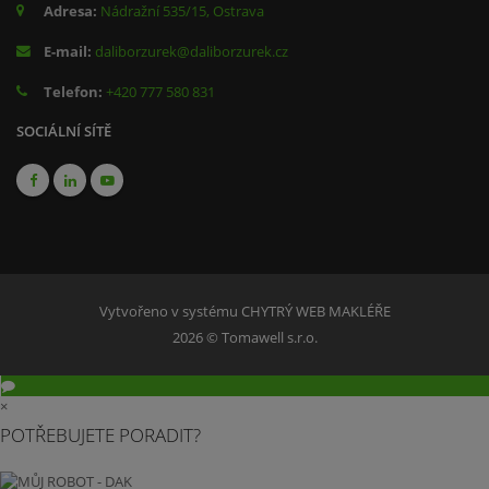
Adresa:
Nádražní 535/15, Ostrava
E-mail:
daliborzurek@daliborzurek.cz
Telefon:
+420 777 580 831
SOCIÁLNÍ SÍTĚ
Vytvořeno v systému
CHYTRÝ WEB MAKLÉŘE
2026 © Tomawell s.r.o.
×
POTŘEBUJETE PORADIT?