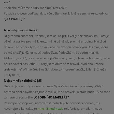
a.s."
Společně můžeme a taky měníme svět realit!
Pokud se chcete podívat jak to vše dělám, tak klikněte sem na tento odkaz:
"JAK PRACUJI"
A co můj osobní život?
Díky mému znamení „Panna“ jsem asi až příliš velký perfekcionista. Toto je
báječná zpráva pro mé klienty, méně už někdy pro mě a rodinu. Naštěstí
dělám tuto práci v týmu se svou skvělou drahou polovičkou Dagmar, která
se mě snaží již 42 let naučit odpočívat. Podotýkám, že zatím marně.
Až budu „starší“, tak si nejvíce odpočinu na rybách, v lese na houbách, nebo
při sledování basketbalu, který jsem dříve sám hrával. Nyní oba úžasně
„relaxujeme“ při návštěvě našich dvou „princezen“ vnučky Lilian (12 let) a
Emily (8 let).
Nejsem však důležitý já!!
Důležití jste a vždy budete pro mne Vy a Vaše otázky i problémy. Vždyť
potřeba dobře bydlet, zajímá člověka již od pravěku a stále bude. A od toho
tu máte přece svého
„OSOBNÍHO MAKLÉŘE“
.
Pokud při prodeji Vaší nemovitosti potřebujete poradit či pomoci, tak
neváhejte a kontaktujte
mne kliknutím zde
telefonicky, emailem, nebo