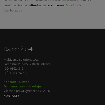
pomocí kontaktního formuláře. Můžete si se mnou snadno domluvit i
termín nezávazné
online konzultace
zdarma
kliknutím zde
.
#daliborzurek
Dalibor Žurek
Multiverse Solutions s.r.o.
Zámostní 1155/27, 710 00 Ostrava
IČO: 03624315
DIČ: CZ03624315
Kontakt
|
O mně
Ochrana osobních údajů
Všechna práva vyhrazena © 2026
KONTAKTY