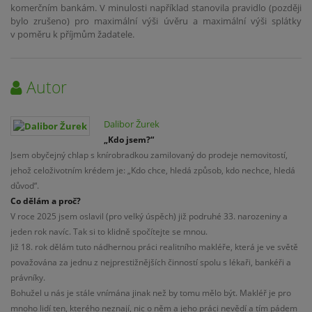
komerčním bankám. V minulosti například stanovila pravidlo (později
bylo zrušeno) pro maximální výši úvěru a maximální výši splátky
v poměru k příjmům žadatele.
Autor
Dalibor Žurek
„Kdo jsem?“
Jsem obyčejný chlap s knírobradkou zamilovaný do prodeje nemovitostí,
jehož celoživotním krédem je: „Kdo chce, hledá způsob, kdo nechce, hledá
důvod“.
Co dělám a proč?
V roce 2025 jsem oslavil (pro velký úspěch) již podruhé 33. narozeniny a
jeden rok navíc. Tak si to klidně spočítejte se mnou.
Již 18. rok dělám tuto nádhernou práci realitního makléře, která je ve světě
považována za jednu z nejprestižnějších činností spolu s lékaři, bankéři a
právníky.
Bohužel u nás je stále vnímána jinak než by tomu mělo být. Makléř je pro
mnoho lidí ten, kterého neznají, nic o něm a jeho práci nevědí a tím pádem