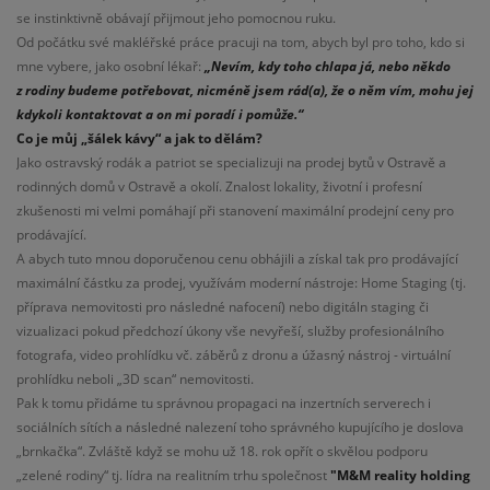
se instinktivně obávají přijmout jeho pomocnou ruku.
Od počátku své makléřské práce pracuji na tom, abych byl pro toho, kdo si
mne vybere, jako osobní lékař:
„Nevím, kdy toho chlapa já, nebo někdo
z rodiny budeme potřebovat, nicméně jsem rád(a), že o něm vím, mohu jej
kdykoli kontaktovat a on mi poradí i pomůže.“
Co je můj „šálek kávy“ a jak to dělám?
Jako ostravský rodák a patriot se specializuji na prodej bytů v Ostravě a
rodinných domů v Ostravě a okolí. Znalost lokality, životní i profesní
zkušenosti mi velmi pomáhají při stanovení maximální prodejní ceny pro
prodávající.
A abych tuto mnou doporučenou cenu obhájili a získal tak pro prodávající
maximální částku za prodej, využívám moderní nástroje: Home Staging (tj.
příprava nemovitosti pro následné nafocení) nebo digitáln staging či
vizualizaci pokud předchozí úkony vše nevyřeší, služby profesionálního
fotografa, video prohlídku vč. záběrů z dronu a úžasný nástroj - virtuální
prohlídku neboli „3D scan“ nemovitosti.
Pak k tomu přidáme tu správnou propagaci na inzertních serverech i
sociálních sítích a následné nalezení toho správného kupujícího je doslova
„brnkačka“. Zvláště když se mohu už 18. rok opřít o skvělou podporu
„zelené rodiny“ tj. lídra na realitním trhu společnost
"M&M reality holding