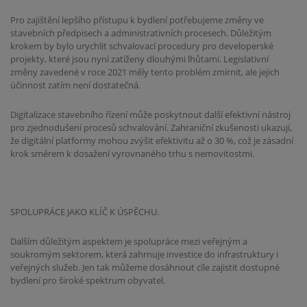
Pro zajištění lepšího přístupu k bydlení potřebujeme změny ve
stavebních předpisech a administrativních procesech. Důležitým
krokem by bylo urychlit schvalovací procedury pro developerské
projekty, které jsou nyní zatíženy dlouhými lhůtami. Legislativní
změny zavedené v roce 2021 měly tento problém zmírnit, ale jejich
účinnost zatím není dostatečná.
Digitalizace stavebního řízení může poskytnout další efektivní nástroj
pro zjednodušení procesů schvalování. Zahraniční zkušenosti ukazují,
že digitální platformy mohou zvýšit efektivitu až o 30 %, což je zásadní
krok směrem k dosažení vyrovnaného trhu s nemovitostmi.
SPOLUPRÁCE JAKO KLÍČ K ÚSPĚCHU.
Dalším důležitým aspektem je spolupráce mezi veřejným a
soukromým sektorem, která zahrnuje investice do infrastruktury i
veřejných služeb. Jen tak můžeme dosáhnout cíle zajistit dostupné
bydlení pro široké spektrum obyvatel.