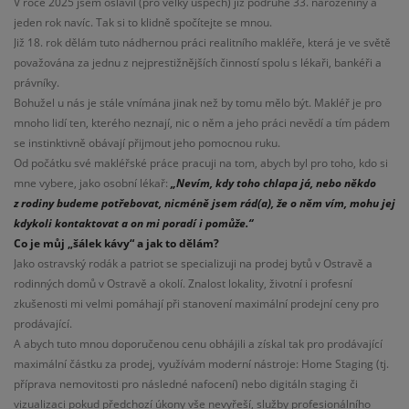
V roce 2025 jsem oslavil (pro velký úspěch) již podruhé 33. narozeniny a
jeden rok navíc. Tak si to klidně spočítejte se mnou.
Již 18. rok dělám tuto nádhernou práci realitního makléře, která je ve světě
považována za jednu z nejprestižnějších činností spolu s lékaři, bankéři a
právníky.
Bohužel u nás je stále vnímána jinak než by tomu mělo být. Makléř je pro
mnoho lidí ten, kterého neznají, nic o něm a jeho práci nevědí a tím pádem
se instinktivně obávají přijmout jeho pomocnou ruku.
Od počátku své makléřské práce pracuji na tom, abych byl pro toho, kdo si
mne vybere, jako osobní lékař:
„Nevím, kdy toho chlapa já, nebo někdo
z rodiny budeme potřebovat, nicméně jsem rád(a), že o něm vím, mohu jej
kdykoli kontaktovat a on mi poradí i pomůže.“
Co je můj „šálek kávy“ a jak to dělám?
Jako ostravský rodák a patriot se specializuji na prodej bytů v Ostravě a
rodinných domů v Ostravě a okolí. Znalost lokality, životní i profesní
zkušenosti mi velmi pomáhají při stanovení maximální prodejní ceny pro
prodávající.
A abych tuto mnou doporučenou cenu obhájili a získal tak pro prodávající
maximální částku za prodej, využívám moderní nástroje: Home Staging (tj.
příprava nemovitosti pro následné nafocení) nebo digitáln staging či
vizualizaci pokud předchozí úkony vše nevyřeší, služby profesionálního