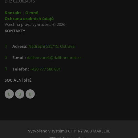
DIČ: CZ03624315
Kontakt
|
O mně
Ochrana osobních údajů
Všechna práva vyhrazena © 2026
KONTAKTY
Adresa:
Nádražní 535/15, Ostrava
E-mail:
daliborzurek@daliborzurek.cz
Telefon:
+420 777 580 831
SOCIÁLNÍ SÍTĚ
Vytvořeno v systému
CHYTRÝ WEB MAKLÉŘE