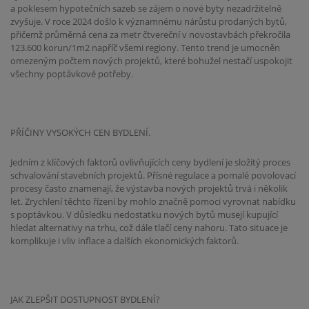
a poklesem hypotečních sazeb se zájem o nové byty nezadržitelně
zvyšuje. V roce 2024 došlo k významnému nárůstu prodaných bytů,
přičemž průměrná cena za metr čtvereční v novostavbách překročila
123.600 korun/1m2 napříč všemi regiony. Tento trend je umocněn
omezeným počtem nových projektů, které bohužel nestačí uspokojit
všechny poptávkové potřeby.
PŘÍČINY VYSOKÝCH CEN BYDLENÍ.
Jedním z klíčových faktorů ovlivňujících ceny bydlení je složitý proces
schvalování stavebních projektů. Přísné regulace a pomalé povolovací
procesy často znamenají, že výstavba nových projektů trvá i několik
let. Zrychlení těchto řízení by mohlo značně pomoci vyrovnat nabídku
s poptávkou. V důsledku nedostatku nových bytů musejí kupující
hledat alternativy na trhu, což dále tlačí ceny nahoru. Tato situace je
komplikuje i vliv inflace a dalších ekonomických faktorů.
JAK ZLEPŠIT DOSTUPNOST BYDLENÍ?