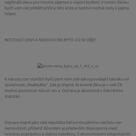
nepřináší úlevu pro mnohé zájemce o vlastní bydlení. V tomto článku
bych vám rád přiblížil příčiny této krize a nastínil možné cesty k jejímu
řešení.
ROSTOUCÍ CENY A NEDOSTATEK BYTŮ: CO SE DĚJE?
K nárustu cen starších bytů jsem Vám zde dal vypovídající tabulku od
společnosti „RealityMix“. Zde je zřejmé, že kromě Zlína je v celé ČR
možno pozorovat nárust cen a Ostrava je absolutně v čele těchto
statistik!
Ostrava stejně jako celá republika čelí kontinuálnímu nárůstu cen
nemovitostí, přičemž důvodem je především disproporce mezi
vysokou poptávkou a slabou nabídkou. S ekonomickým zotavováním