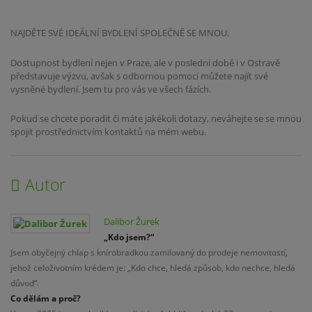
NAJDĚTE SVÉ IDEÁLNÍ BYDLENÍ SPOLEČNĚ SE MNOU.
Dostupnost bydlení nejen v Praze, ale v poslední době i v Ostravě
představuje výzvu, avšak s odbornou pomocí můžete najít své
vysněné bydlení. Jsem tu pro vás ve všech fázích.
Pokud se chcete poradit či máte jakékoli dotazy, neváhejte se se mnou
spojit prostřednictvím kontaktů na mém webu.
Autor
Dalibor Žurek
„Kdo jsem?“
Jsem obyčejný chlap s knírobradkou zamilovaný do prodeje nemovitostí,
jehož celoživotním krédem je: „Kdo chce, hledá způsob, kdo nechce, hledá
důvod“.
Co dělám a proč?