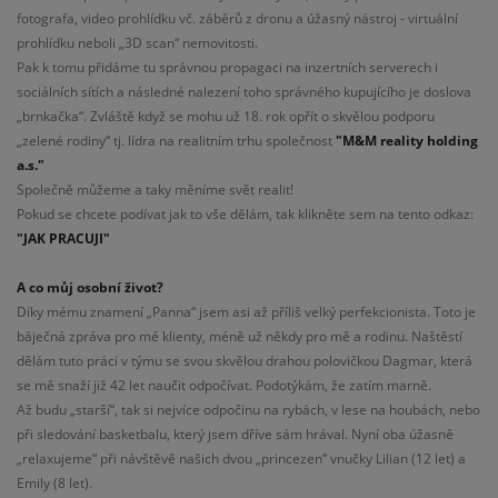
fotografa, video prohlídku vč. záběrů z dronu a úžasný nástroj - virtuální
prohlídku neboli „3D scan“ nemovitosti.
Pak k tomu přidáme tu správnou propagaci na inzertních serverech i
sociálních sítích a následné nalezení toho správného kupujícího je doslova
„brnkačka“. Zvláště když se mohu už 18. rok opřít o skvělou podporu
„zelené rodiny“ tj. lídra na realitním trhu společnost
"M&M reality holding
a.s."
Společně můžeme a taky měníme svět realit!
Pokud se chcete podívat jak to vše dělám, tak klikněte sem na tento odkaz:
"JAK PRACUJI"
A co můj osobní život?
Díky mému znamení „Panna“ jsem asi až příliš velký perfekcionista. Toto je
báječná zpráva pro mé klienty, méně už někdy pro mě a rodinu. Naštěstí
dělám tuto práci v týmu se svou skvělou drahou polovičkou Dagmar, která
se mě snaží již 42 let naučit odpočívat. Podotýkám, že zatím marně.
Až budu „starší“, tak si nejvíce odpočinu na rybách, v lese na houbách, nebo
při sledování basketbalu, který jsem dříve sám hrával. Nyní oba úžasně
„relaxujeme“ při návštěvě našich dvou „princezen“ vnučky Lilian (12 let) a
Emily (8 let).