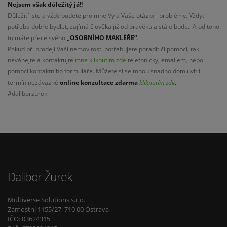
Nejsem však důležitý já!!
Důležití jste a vždy budete pro mne Vy a Vaše otázky i problémy. Vždyť
potřeba dobře bydlet, zajímá člověka již od pravěku a stále bude. A od toho
tu máte přece svého
„OSOBNÍHO MAKLÉŘE“
.
Pokud při prodeji Vaší nemovitosti potřebujete poradit či pomoci, tak
neváhejte a kontaktujte
mne kliknutím zde
telefonicky, emailem, nebo
pomocí kontaktního formuláře. Můžete si se mnou snadno domluvit i
termín nezávazné
online konzultace
zdarma
kliknutím zde
.
#daliborzurek
Dalibor Žurek
Multiverse Solutions s.r.o.
Zámostní 1155/27, 710 00 Ostrava
IČO: 03624315